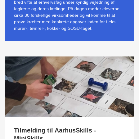
bred vifte af erhvervsfag under kyndig vejledning af
faglærte og deres lærlinge. På dagen møder eleverne
cirka 30 forskellige virksomheder og vil komme til at
prøve kræfter med konkrete opgaver inden for f.eks.
murer-, tømrer-, kokke- og SOSU-faget.
Tilmelding til AarhusSkills -
MiniSkills