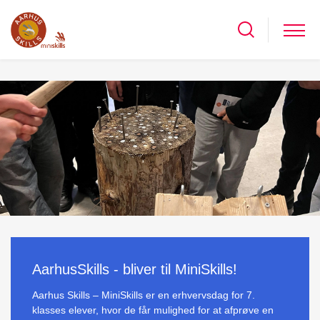
AarhusSkills - bliver til MiniSkills!
Aarhus Skills – MiniSkills er en erhvervsdag for 7.
klasses elever, hvor de får mulighed for at afprøve en