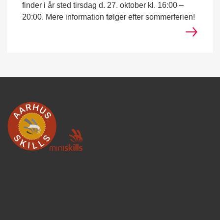
finder i år sted tirsdag d. 27. oktober kl. 16:00 –
20:00. Mere information følger efter sommerferien!